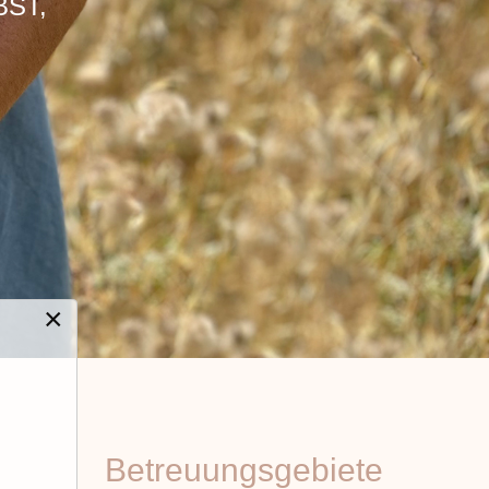
BST,
×
Betreuungsgebiete