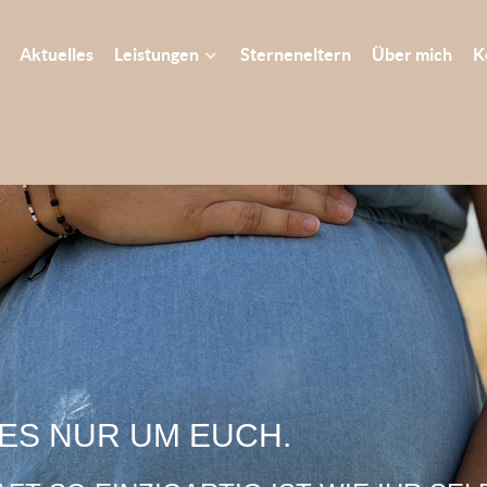
Aktuelles
Leistungen
Sterneneltern
Über mich
K
 ES NUR UM EUCH.