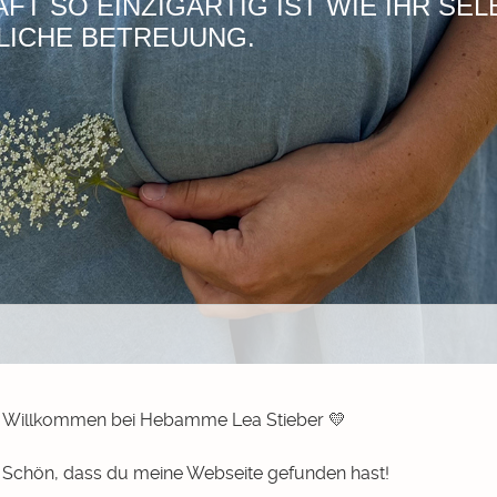
T SO EINZIGARTIG IST WIE IHR SEL
LICHE BETREUUNG.
Willkommen bei Hebamme Lea Stieber 💛
Schön, dass du meine Webseite gefunden hast!